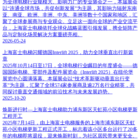
为全球电梯行业规模大、影响力广的专业盛会之一，本届展会
以“连通全球市场，共促创新发展”为主题，其影响力辐射东南
亚、南亚、欧洲、非洲、中东、美洲等数十个国家和地区，汇
聚了全球参展商与专业观众。立足这一面向全球的产业交流平
台，上海富士电梯依托全球化战略蓝图引领发展，携全矩阵产
品与定制化场景解决方案重磅亮相。
2026-05-24
上海富士电梯闪耀德国Interlift 2025，助力全球垂直出行新篇
章
2025年10月14日至17日，全球电梯行业瞩目的年度盛会——德
国国际电梯、零部件及配件展览会（Interlift 2025）在纽伦堡
展览中心圆满落幕。本届展会以“技术革新驱动垂直出行变
革”为主题，汇聚了全球574家参展商及逾2万名行业精英，共
同探讨垂直交通领域的前沿技术与未来发展趋势。
2025-10-20
焕新进行时—上海富士电梯助力浦东新区天虹苑小区电梯更新
工程开工
2025年7月14日，由上海富士电梯服务的上海市浦东新区天虹
苑小区电梯更新工程正式开工，标志着该小区多台运行了20多
年的电梯即将退役，迎来焕新时刻，为社区居民带来更安全、