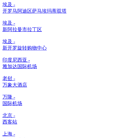
埃及 -
开罗马阿迪区萨马埃玛蒂双塔
埃及 -
新阿拉曼市拉丁区
埃及 -
新开罗旋转购物中心
印度尼西亚 -
雅加达国际机场
老挝 -
万象大酒店
万隆 -
国际机场
北京 -
西客站
上海 -