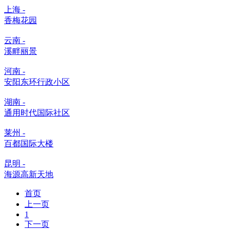
上海 -
香梅花园
云南 -
溪畔丽景
河南 -
安阳东环行政小区
湖南 -
通用时代国际社区
莱州 -
百都国际大楼
昆明 -
海源高新天地
首页
上一页
1
下一页