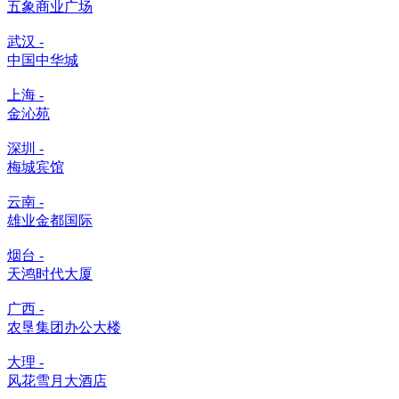
五象商业广场
武汉 -
中国中华城
上海 -
金沁苑
深圳 -
梅城宾馆
云南 -
雄业金都国际
烟台 -
天鸿时代大厦
广西 -
农垦集团办公大楼
大理 -
风花雪月大酒店