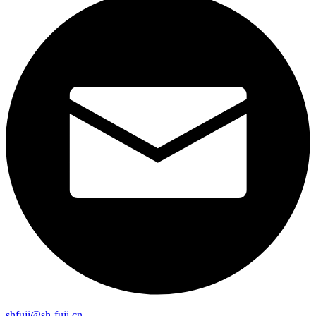
shfuji@sh-fuji.cn