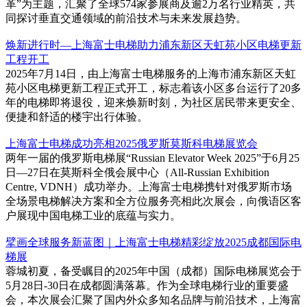
革”为主题，汇聚了全球574家参展商及逾2万名行业精英，共
同探讨垂直交通领域的前沿技术与未来发展趋势。
焕新进行时—上海富士电梯助力浦东新区天虹苑小区电梯更新
工程开工
2025年7月14日，由上海富士电梯服务的上海市浦东新区天虹
苑小区电梯更新工程正式开工，标志着该小区多台运行了20多
年的电梯即将退役，迎来焕新时刻，为社区居民带来更安全、
便捷和舒适的楼宇出行体验。
上海富士电梯成功亮相2025俄罗斯莫斯科电梯展览会
两年一届的俄罗斯电梯展“Russian Elevator Week 2025”于6月25
日—27日在莫斯科全俄会展中心（All-Russian Exhibition
Centre, VDNH）成功举办。上海富士电梯携针对俄罗斯市场
全场景电梯解决方案和全方位服务亮相此次展会，向俄语区客
户展现中国电梯工业的底蕴与实力。
擘画全球服务新蓝图｜上海富士电梯精彩绽放2025成都国际电
梯展
蓉城初夏，备受瞩目的2025年中国（成都）国际电梯展览会于
5月28日-30日在成都圆满落幕。作为全球电梯行业的重要盛
会，本次展会汇聚了国内外众多知名品牌与前沿技术，上海富